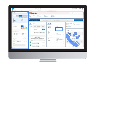
SNS Channel Integration
We can help you to
reinforce customer
relationship management
through